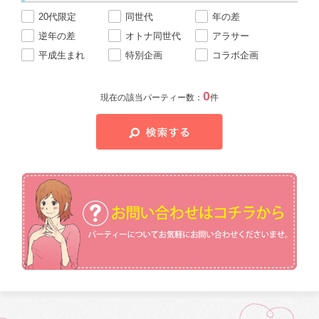
20代限定
同世代
年の差
逆年の差
オトナ同世代
アラサー
平成生まれ
特別企画
コラボ企画
0
現在の該当パーティー数：
件