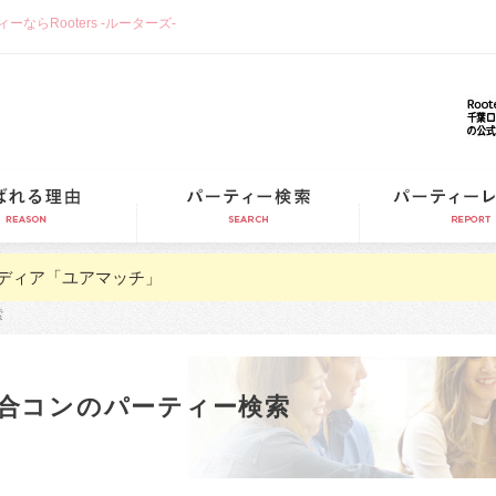
らRooters -ルーターズ-
選ばれる理由
パーティー検索
ディア「ユアマッチ」
索
合コンのパーティー検索