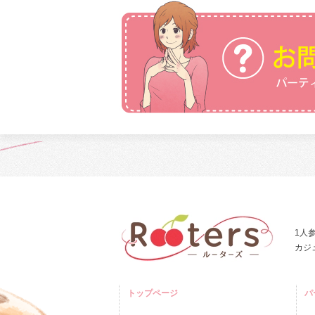
1人
カジ
トップページ
パ