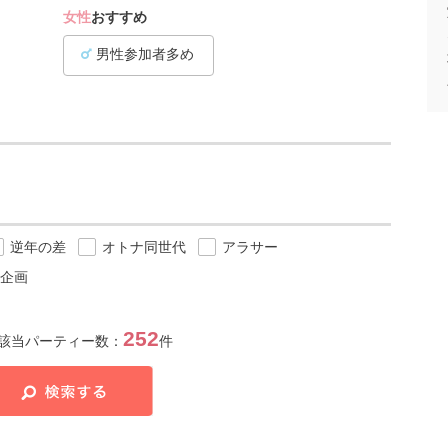
女性
おすすめ
男性参加者多め
逆年の差
オトナ同世代
アラサー
企画
252
該当パーティー数：
件