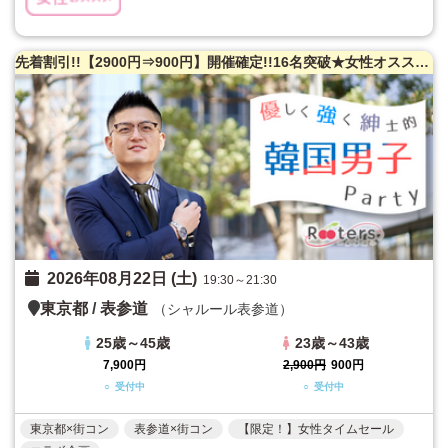
先着割引!!【2900円⇒900円】開催確定!!16名突破★女性オススメ♪【韓国男性×韓国人男性と出会いたい日本人女性】☆日韓交流☆超特出逢いの極みSP
2026年08月22日 (土)
19:30～21:30
東京都
/
表参道
（シャルール表参道）
25歳～45歳
23歳～43歳
7,900円
2,900円
900円
○ 受付中
○ 受付中
東京都×街コン
表参道×街コン
【限定！】女性タイムセール