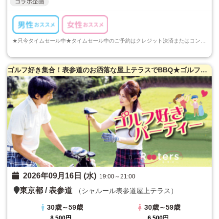
コラボ企画
★只今タイムセール中★タイムセール中のご予約はクレジット決済またはコンビニ決済でのご予約のみとなります。ご注意くださいますようお願い申し上げます...
ゴルフ好き集合！表参道のお洒落な屋上テラスでBBQ★ゴルフ好き限定パーティー♪
2026年09月16日 (水)
19:00～21:00
東京都
/
表参道
（シャルール表参道屋上テラス）
30歳～59歳
30歳～59歳
8,500円
6,500円