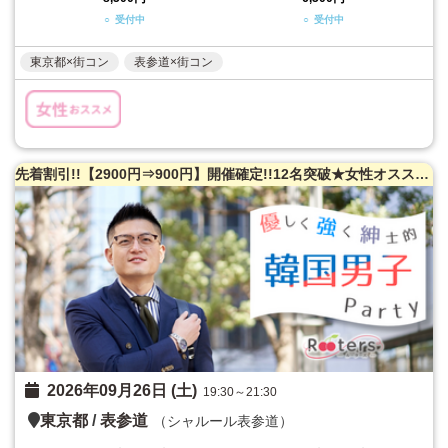
○ 受付中
○ 受付中
東京都×街コン
表参道×街コン
先着割引!!【2900円⇒900円】開催確定!!12名突破★女性オススメ♪【韓国男性×韓国人男性と出会いたい日本人女性】☆日韓交流☆超特出逢いの極みSP
2026年09月26日 (土)
19:30～21:30
東京都
/
表参道
（シャルール表参道）