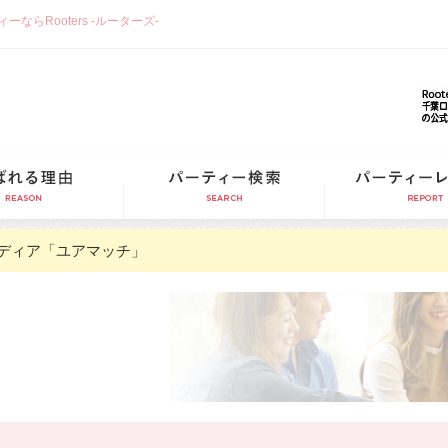
らRooters -ルーターズ-
選ばれる理由
パーティー検索
ディア「ユアマッチ」