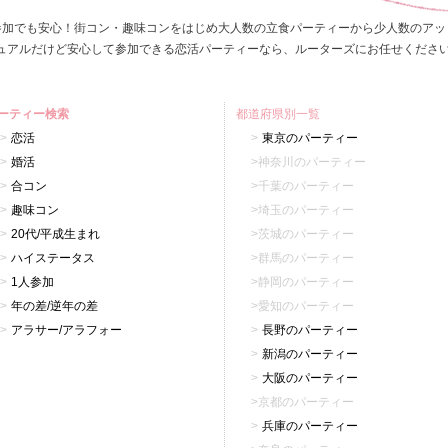
参加でも安心！街コン・趣味コンをはじめ大人数の立食パーティーから少人数のアッ
ュアルだけど安心して参加できる恋活パーティーなら、ルーターズにお任せくださ
ーティー検索
都道府県別一覧
恋活
東京のパーティー
婚活
神奈川のパーティー
合コン
千葉のパーティー
趣味コン
埼玉のパーティー
20代/平成生まれ
茨城のパーティー
ハイステータス
群馬のパーティー
1人参加
静岡のパーティー
年の差/逆年の差
愛知のパーティー
アラサー/アラフォー
長野のパーティー
新潟のパーティー
大阪のパーティー
京都のパーティー
兵庫のパーティー