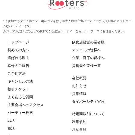
1人参加でも安心！街コン・趣味コンをはじめ大人数の立食パーティーから少人数のアットホー
ムなパーティーまで。
カジュアルだけど安心して参加できる恋活パーティーなら、ルーターズにお任せください。
トップページ
飲食店経営の業者様
初めての方へ
マスコミの皆様へ
選ばれる理由
企業・官庁の皆様へ
幸せのご報告
提携先企業様一覧
ご予約方法
会社概要
キャンセル方法
お知らせ
割引チケット
採用情報
よくあるご質問
ダイバーシティ宣言
主要会場へのアクセス
パーティー検索
特定商取引について
恋活
利用規約
婚活
注意事項