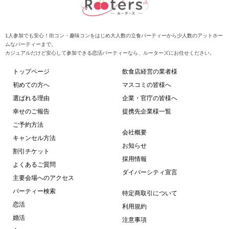
1人参加でも安心！街コン・趣味コンをはじめ大人数の立食パーティーから少人数のアットホー
ムなパーティーまで。
カジュアルだけど安心して参加できる恋活パーティーなら、ルーターズにお任せください。
トップページ
飲食店経営の業者様
初めての方へ
マスコミの皆様へ
選ばれる理由
企業・官庁の皆様へ
幸せのご報告
提携先企業様一覧
ご予約方法
会社概要
キャンセル方法
お知らせ
割引チケット
採用情報
よくあるご質問
ダイバーシティ宣言
主要会場へのアクセス
パーティー検索
特定商取引について
恋活
利用規約
婚活
注意事項