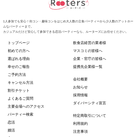
1人参加でも安心！街コン・趣味コンをはじめ大人数の立食パーティーから少人数のアットホー
ムなパーティーまで。
カジュアルだけど安心して参加できる恋活パーティーなら、ルーターズにお任せください。
トップページ
飲食店経営の業者様
初めての方へ
マスコミの皆様へ
選ばれる理由
企業・官庁の皆様へ
幸せのご報告
提携先企業様一覧
ご予約方法
会社概要
キャンセル方法
お知らせ
割引チケット
採用情報
よくあるご質問
ダイバーシティ宣言
主要会場へのアクセス
パーティー検索
特定商取引について
恋活
利用規約
婚活
注意事項