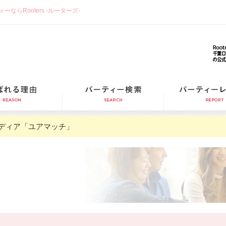
らRooters -ルーターズ-
選ばれる理由
パーティー検索
ディア「ユアマッチ」