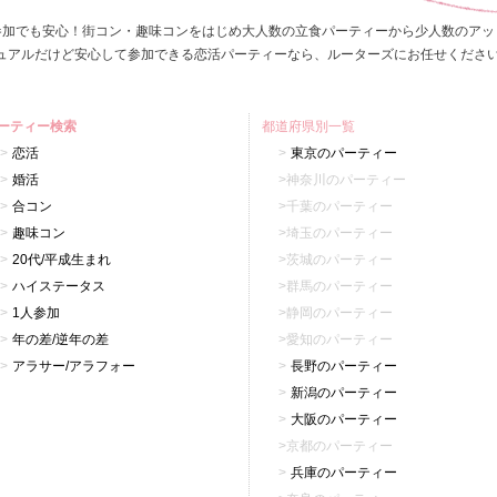
参加でも安心！街コン・趣味コンをはじめ大人数の立食パーティーから少人数のアッ
ュアルだけど安心して参加できる恋活パーティーなら、ルーターズにお任せくださ
ーティー検索
都道府県別一覧
恋活
東京のパーティー
婚活
神奈川のパーティー
合コン
千葉のパーティー
趣味コン
埼玉のパーティー
20代/平成生まれ
茨城のパーティー
ハイステータス
群馬のパーティー
1人参加
静岡のパーティー
年の差/逆年の差
愛知のパーティー
アラサー/アラフォー
長野のパーティー
新潟のパーティー
大阪のパーティー
京都のパーティー
兵庫のパーティー