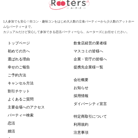
1人参加でも安心！街コン・趣味コンをはじめ大人数の立食パーティーから少人数のアットホー
ムなパーティーまで。
カジュアルだけど安心して参加できる恋活パーティーなら、ルーターズにお任せください。
トップページ
飲食店経営の業者様
初めての方へ
マスコミの皆様へ
選ばれる理由
企業・官庁の皆様へ
幸せのご報告
提携先企業様一覧
ご予約方法
会社概要
キャンセル方法
お知らせ
割引チケット
採用情報
よくあるご質問
ダイバーシティ宣言
主要会場へのアクセス
パーティー検索
特定商取引について
恋活
利用規約
婚活
注意事項