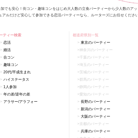
参加でも安心！街コン・趣味コンをはじめ大人数の立食パーティーから少人数のアッ
ュアルだけど安心して参加できる恋活パーティーなら、ルーターズにお任せくださ
ーティー検索
都道府県別一覧
恋活
東京のパーティー
婚活
神奈川のパーティー
合コン
千葉のパーティー
趣味コン
埼玉のパーティー
20代/平成生まれ
茨城のパーティー
ハイステータス
群馬のパーティー
1人参加
静岡のパーティー
年の差/逆年の差
愛知のパーティー
アラサー/アラフォー
長野のパーティー
新潟のパーティー
大阪のパーティー
京都のパーティー
兵庫のパーティー