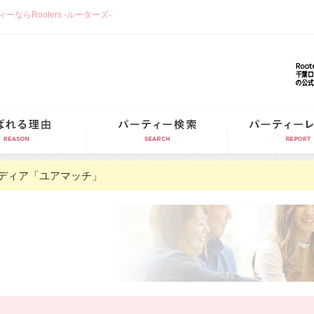
らRooters -ルーターズ-
選ばれる理由
パーティー検索
ディア「ユアマッチ」