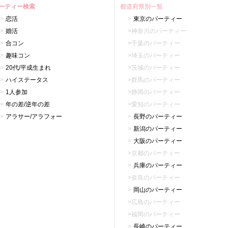
ーティー検索
都道府県別一覧
恋活
東京のパーティー
婚活
神奈川のパーティー
合コン
千葉のパーティー
趣味コン
埼玉のパーティー
20代/平成生まれ
茨城のパーティー
ハイステータス
群馬のパーティー
1人参加
静岡のパーティー
年の差/逆年の差
愛知のパーティー
アラサー/アラフォー
長野のパーティー
新潟のパーティー
大阪のパーティー
京都のパーティー
兵庫のパーティー
奈良のパーティー
岡山のパーティー
広島のパーティー
福岡のパーティー
長崎のパーティー