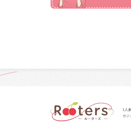
1人
カジ