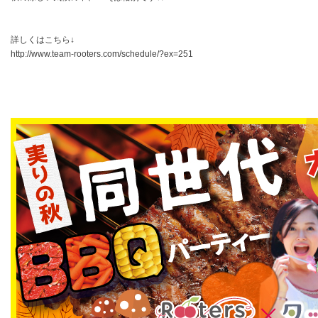
詳しくはこちら↓
http://www.team-rooters.com/schedule/?ex=251