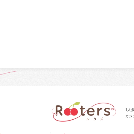
1人
カジ