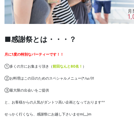
■感謝祭とは・・・？
月に1度の特別なパーティーです！！
①多くの方にお集まり頂き（
前回なんと80名！
）
②お料理はこの日のためのスペシャルメニュー(*ﾉωﾉ)!!
③最大限の出会いをご提供
と、お客様からの人気がダントツ高い企画となっております^^
せっかく行くなら、感謝祭にお越し下さいませm(__)m