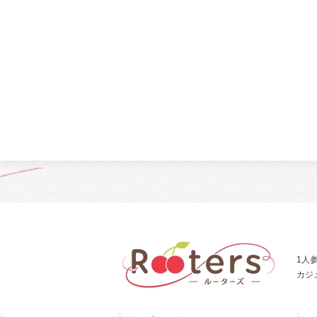
1人
カジ