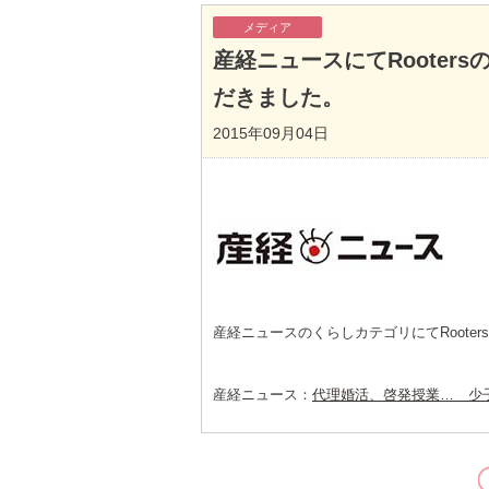
メディア
産経ニュースにてRoote
だきました。
2015年09月04日
産経ニュースのくらしカテゴリにてRoote
産経ニュース：
代理婚活、啓発授業… 少