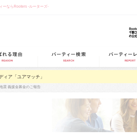
らRooters -ルーターズ-
選ばれる理由
パーティー検索
ディア「ユアマッチ」
地震 義援金募金のご報告