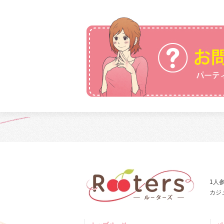
1人
カジ