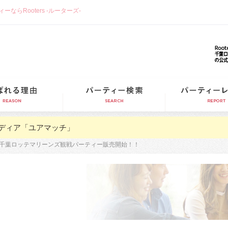
らRooters -ルーターズ-
選ばれる理由
パーティー検索
ディア「ユアマッチ」
23千葉ロッテマリーンズ観戦パーティー販売開始！！