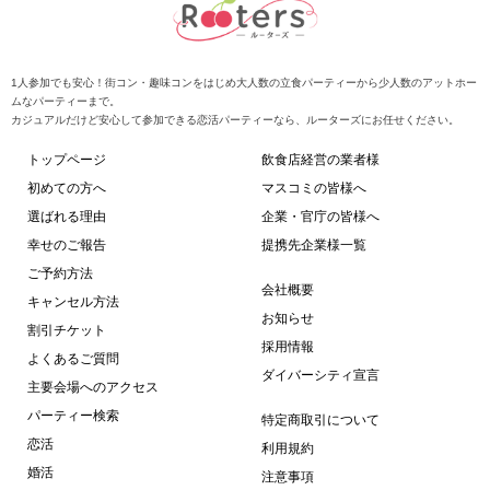
1人参加でも安心！街コン・趣味コンをはじめ大人数の立食パーティーから少人数のアットホー
ムなパーティーまで。
カジュアルだけど安心して参加できる恋活パーティーなら、ルーターズにお任せください。
トップページ
飲食店経営の業者様
初めての方へ
マスコミの皆様へ
選ばれる理由
企業・官庁の皆様へ
幸せのご報告
提携先企業様一覧
ご予約方法
会社概要
キャンセル方法
お知らせ
割引チケット
採用情報
よくあるご質問
ダイバーシティ宣言
主要会場へのアクセス
パーティー検索
特定商取引について
恋活
利用規約
婚活
注意事項