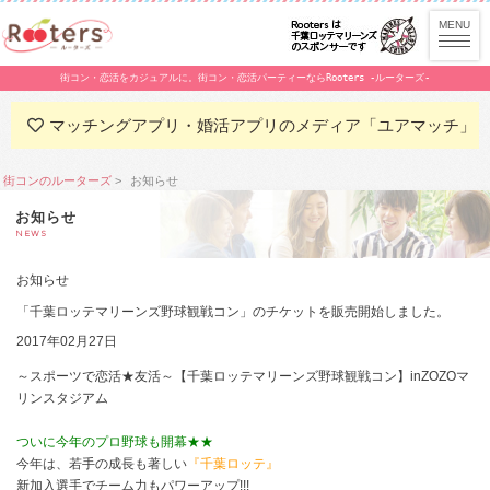
街コン・恋活をカジュアルに。街コン・恋活パーティーならRooters -ルーターズ-
マッチングアプリ・婚活アプリのメディア「ユアマッチ」
街コンのルーターズ
お知らせ
お知らせ
NEWS
お知らせ
「千葉ロッテマリーンズ野球観戦コン」のチケットを販売開始しました。
2017年02月27日
～スポーツで恋活★友活～【千葉ロッテマリーンズ野球観戦コン】inZOZOマ
リンスタジアム
ついに今年のプロ野球も開幕★★
今年は、若手の成長も著しい
『千葉ロッテ』
新加入選手でチーム力もパワーアップ!!!