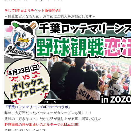
そして!!本日よりチケット販売開始!!
～数量限定となるため、お早めにご購入をお勧めします～
『千葉ロッテマリーンズ×Rootersコラボ』
昨年、大好評だったパーティーが今シーズンも遂に！！
共通の「好きなコト」だから話が盛り上がる事、間違いなし♪
野球観戦の熱が出逢いのボルテージもMaxに!!!!!
急接近間違いなし
(*´ω｀*)