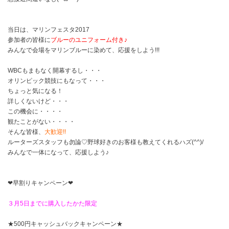
当日は、
マリンフェスタ2017
参加者の皆様に
ブルーのユニフォーム付き♪
みんなで会場をマリンブルーに染めて、応援をしよう!!!
WBCもまもなく開幕するし・・・
オリンピック競技にもなって・・・
ちょっと気になる！
詳しくないけど・・・
この機会に・・・・
観たことがない・・・・
そんな皆様、
大歓迎!!
ルーターズスタッフも勿論♡野球好きのお客様も教えてくれるハズ(^^)/
みんなで一体になって、応援しよう♪
❤早割りキャンペーン❤
３月5日までに購入したかた限定
★500円キャッシュバックキャンペーン★