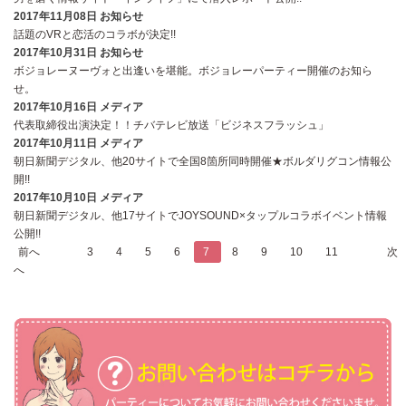
2017年11月08日
お知らせ
話題のVRと恋活のコラボが決定!!
2017年10月31日
お知らせ
ボジョレーヌーヴォと出逢いを堪能。ボジョレーパーティー開催のお知ら
せ。
2017年10月16日
メディア
代表取締役出演決定！！チバテレビ放送「ビジネスフラッシュ」
2017年10月11日
メディア
朝日新聞デジタル、他20サイトで全国8箇所同時開催★ボルダリグコン情報公
開!!
2017年10月10日
メディア
朝日新聞デジタル、他17サイトでJOYSOUND×タップルコラボイベント情報
公開!!
前へ
...
3
4
5
6
7
8
9
10
11
...
次
へ