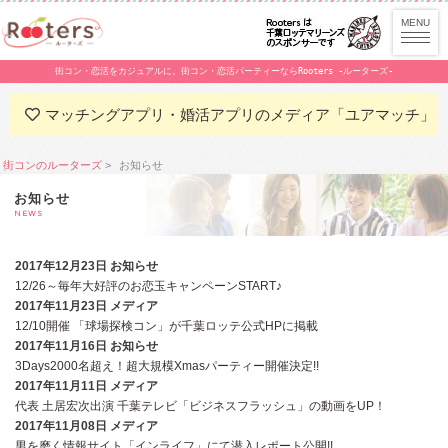
街コン・恋活をカジュアルに。街コン・恋活パーティーならRooters -ルーターズ-
マッチングアプリ・婚活アプリのメディア「ユアマッチ」
街コンのルーターズ
お知らせ
お知らせ
NEWS
2017年12月23日
お知らせ
12/26～毎年大好評のお恋玉キャンペーンSTART♪
2017年11月23日
メディア
12/10開催 「球場探検コン」が千葉ロッテ公式HPに掲載
2017年11月16日
お知らせ
3Days2000名超え！超大規模Xmasパーティー開催決定!!
2017年11月11日
メディア
代表 土居宏次出演 千葉テレビ「ビジネスフラッシュ」の動画をUP！
2017年11月08日
メディア
男を磨く情報サイト「インライフ」にて潜入レポート公開!!