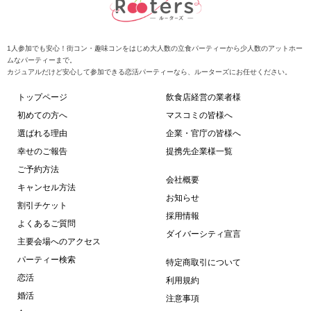
1人参加でも安心！街コン・趣味コンをはじめ大人数の立食パーティーから少人数のアットホー
ムなパーティーまで。
カジュアルだけど安心して参加できる恋活パーティーなら、ルーターズにお任せください。
トップページ
飲食店経営の業者様
初めての方へ
マスコミの皆様へ
選ばれる理由
企業・官庁の皆様へ
幸せのご報告
提携先企業様一覧
ご予約方法
会社概要
キャンセル方法
お知らせ
割引チケット
採用情報
よくあるご質問
ダイバーシティ宣言
主要会場へのアクセス
パーティー検索
特定商取引について
恋活
利用規約
婚活
注意事項