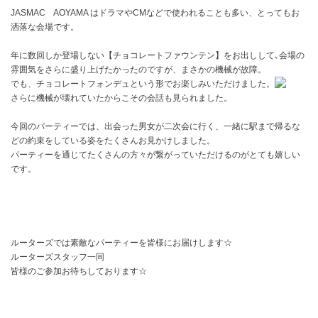
JASMAC AOYAMA はドラマやCMなどで使われることも多い、とってもお
洒落な会場です。
年に数回しか登場しない【チョコレートファウンテン】をお出しして､会場の
雰囲気をさらに盛り上げたかったのですが、まさかの機械が故障。
でも、チョコレートフォンデュという形でお楽しみいただけました。
さらに機械が壊れていたからこその会話も見られました。
今回のパーティーでは、出会った男女が二次会に行く、一緒に駅まで帰るな
どの約束をしている姿をたくさんお見かけしました。
パーティーを通じてたくさんの方々が繋がっていただけるのがとても嬉しい
です。
ルーターズでは素敵なパーティーを皆様にお届けします☆
ルーターズスタッフ一同
皆様のご参加お待ちしております☆