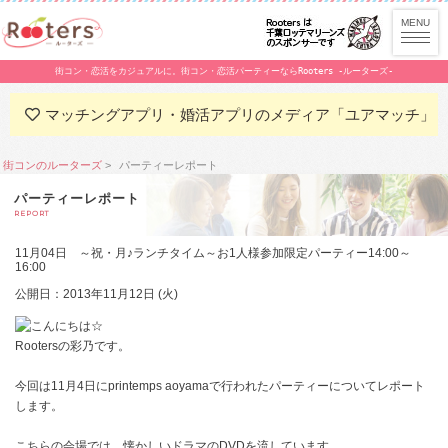
街コン・恋活をカジュアルに。街コン・恋活パーティーならRooters -ルーターズ-
マッチングアプリ・婚活アプリのメディア「ユアマッチ」
街コンのルーターズ
パーティーレポート
パーティーレポート
REPORT
11月04日 ～祝・月♪ランチタイム～お1人様参加限定パーティー14:00～
16:00
公開日：2013年11月12日 (火)
こんにちは☆
Rootersの彩乃です。
今回は11月4日にprintemps aoyamaで行われたパーティーについてレポート
します。
こちらの会場では、懐かしいドラマのDVDを流しています。