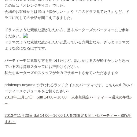
この日は『オレンジデイズ』でした。
会場のお客様からは沢山『懐かしい～』や『このドラマ見てた？』など、ド
ラマに関しての会話が聞こえてきました。
ドラマのような素敵な恋がしたい方、是非ルーターズのパーティーにご参加
ください。
ドラマのような素敵な恋がしたいと思っている方同士なら、きっとドラマの
ような恋になるはずです。
パーティー中に素敵な方を見つけたけど、話しかけるのが恥ずかしいと思っ
ている方は是非スタッフにお声掛けください。
私たちルーターズのスタッフが全力でサポートさせていただきます☆
printemps aoyamaで行われるランチタイムのパーティです。こちらのHPのパ
ーティースケジュールをご覧ください♪
2013年11月17日 Sun 14:00～16:00 一人参加限定パーティー～週末の午後♪
～
2013年11月23日 Sat 14:00～16:00 1人参加限定＆同世代パーティー～80’s生
まれ～