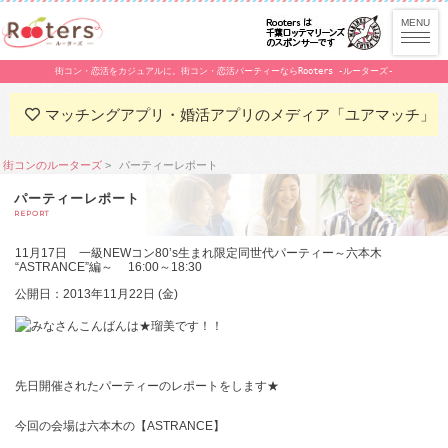
街コン・恋活をカジュアルに。街コン・恋活パーティーならRooters -ルーターズ-
マッチングアプリ・婚活アプリのメディア「ユアマッチ」
街コンのルーターズ
パーティーレポート
パーティーレポート
REPORT
11月17日 一級NEWコン80’s生まれ限定同世代パーティー～六本木
“ASTRANCE”編～ 16:00～18:30
公開日：2013年11月22日 (金)
みなさんこんばんは★瑠美です！！
先日開催されたパーティーのレポートをします★
今回の会場は六本木の【ASTRANCE】