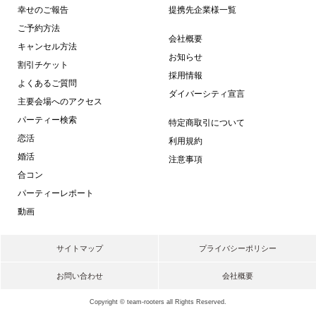
幸せのご報告
提携先企業様一覧
ご予約方法
会社概要
キャンセル方法
お知らせ
割引チケット
採用情報
よくあるご質問
ダイバーシティ宣言
主要会場へのアクセス
パーティー検索
特定商取引について
恋活
利用規約
婚活
注意事項
合コン
パーティーレポート
動画
サイトマップ
プライバシーポリシー
お問い合わせ
会社概要
Copyright © team-rooters all Rights Reserved.