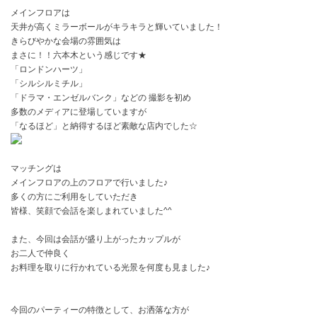
メインフロアは
天井が高くミラーボールがキラキラと輝いていました！
きらびやかな会場の雰囲気は
まさに！！六本木という感じです★
「ロンドンハーツ」
「シルシルミチル」
「ドラマ・エンゼルバンク」などの 撮影を初め
多数のメディアに登場していますが
「なるほど」と納得するほど素敵な店内でした☆
マッチングは
メインフロアの上のフロアで行いました♪
多くの方にご利用をしていただき
皆様、笑顔で会話を楽しまれていました^^
また、今回は会話が盛り上がったカップルが
お二人で仲良く
お料理を取りに行かれている光景を何度も見ました♪
今回のパーティーの特徴として、お洒落な方が