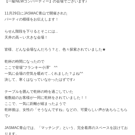
【一級NEWコンパーティー】の会場でございます♪
11月29日にJASMAC青山で開催された
パーティの模様をお伝えします！
らせん階段を下りるとそこには...
天井の高～い大きな会場！
皆様、どんな会場なんだろう？と、色々探索されていました★
乾杯の時間になったので
ここで登場”フランキー小澤” ^^
一気に会場の空気を暖めて...くれました？よね^^
決して、寒くはなっていなかったはずです♪
テーブルを囲んで乾杯の時を過ごしていた
複数組のお客様が一同に乾杯をされていました！！
ここで、一気に距離が縮まったようで
乾杯後は、女性の「そうなんですね」などの、可愛らしい声があちらこちら
で♪
JASMAC青山では、「マッチング」という、完全着席のスペースを設けてお
ります。