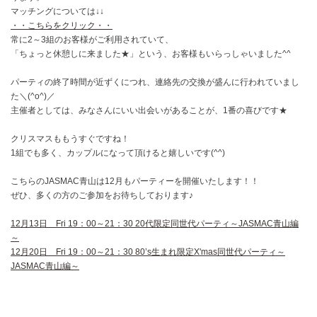
マッチングについては↓↓
・・こちらをクリック・・
常に2～3組のお客様がご利用されていて、
「ちょっと休憩しに来ました★」という、お客様もいらっしゃいました^^
パーティの終了時間が近ずくにつれ、連絡先の交換が盛んに行われていまし
た＼(^o^)／
主催者としては、みなさんにいい出会いがあることが、1番の喜びです★
クリスマスももうすぐですね！
1組でも多く、カップルになって頂けると嬉しいです(^^)
こちらのJASMAC青山は12月もパーティーを開催いたします！！
ぜひ、多くの方のご参加をお待ちしております♪
12月13日 Fri 19：00～21：30 20代限定同世代パーティ～JASMAC青山編
～
12月20日 Fri 19：00～21：30 80’s生まれ限定X'mas同世代パーティ～
JASMAC青山編～