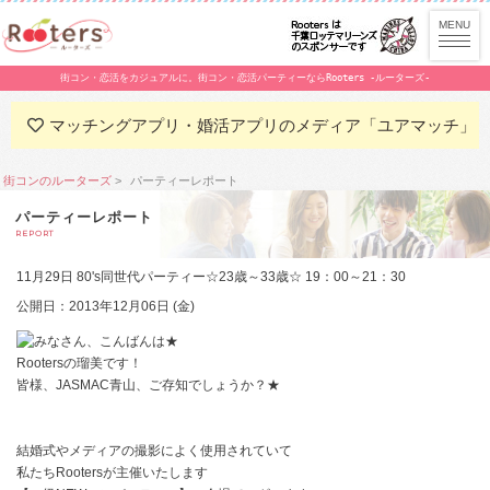
街コン・恋活をカジュアルに。街コン・恋活パーティーならRooters -ルーターズ-
マッチングアプリ・婚活アプリのメディア「ユアマッチ」
街コンのルーターズ
パーティーレポート
パーティーレポート
REPORT
11月29日 80's同世代パーティー☆23歳～33歳☆ 19：00～21：30
公開日：2013年12月06日 (金)
みなさん、こんばんは★
Rootersの瑠美です！
皆様、JASMAC青山、ご存知でしょうか？★
結婚式やメディアの撮影によく使用されていて
私たちRootersが主催いたします