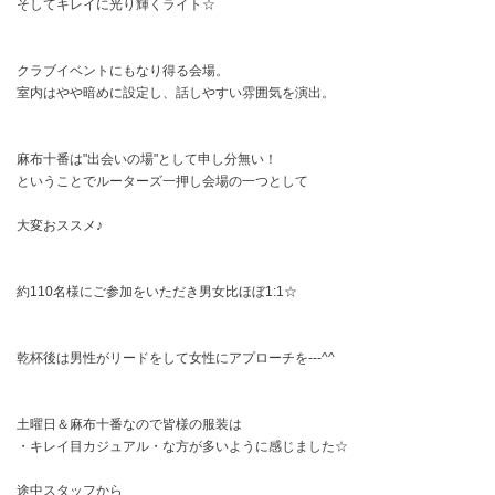
そしてキレイに光り輝くライト☆
クラブイベントにもなり得る会場。
室内はやや暗めに設定し、話しやすい雰囲気を演出。
麻布十番は"出会いの場"として申し分無い！
ということでルーターズ一押し会場の一つとして
大変おススメ♪
約110名様にご参加をいただき男女比ほぼ1:1☆
乾杯後は男性がリードをして女性にアプローチを---^^
土曜日＆麻布十番なので皆様の服装は
・キレイ目カジュアル・な方が多いように感じました☆
途中スタッフから