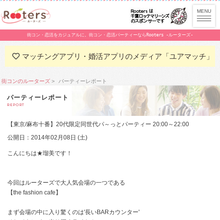
街コン・恋活をカジュアルに。街コン・恋活パーティーならRooters -ルーターズ-
マッチングアプリ・婚活アプリのメディア「ユアマッチ」
街コンのルーターズ
パーティーレポート
パーティーレポート
REPORT
【東京/麻布十番】20代限定同世代パ～っとパーティー 20:00～22:00
公開日：2014年02月08日 (土)
こんにちは★瑠美です！
今回はルーターズで大人気会場の一つである
【the fashion cafe】
まず会場の中に入り驚くのは'長いBARカウンター'