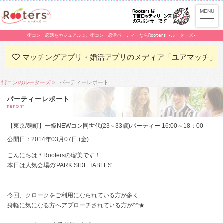
街コン・恋活をカジュアルに。街コン・恋活パーティーならRooters -ルーターズ-
マッチングアプリ・婚活アプリのメディア「ユアマッチ」
街コンのルーターズ
パーティーレポート
パーティーレポート
REPORT
【東京/麹町】一級NEWコン同世代(23～33歳)パーティー 16:00～18：00
公開日：2014年03月07日 (金)
こんにちは＊Rootersの瑠美です！
本日は人気会場の'PARK SIDE TABLES'
今回、クロークをご利用になられている方が多く
身軽に気になる方へアプローチされている方が^^★