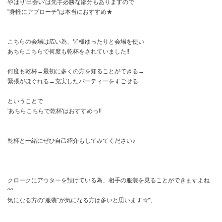
やはり'出会い'は先手必勝な部分もありますので
"身軽にアプローチ"は本当におすすめ★
こちらの会場は広い為、皆様ゆったりと会場を使い
あちらこちらで何度も乾杯をされていました!!
何度も乾杯→最初に多くの方を知ることができる→
緊張がほぐれる→充実したパーティーをすごせる
ということで
'あちらこちらで乾杯'はおすすめっ!!
乾杯と一緒にぜひ自己紹介もしてみてください♪
クロークにアウターを預けている為、相手の服装を見ることができますよね
^^
気になる方の"服装"が気になる方は多いと思います☆*,