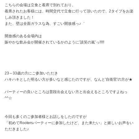
こちらの会場は立食と着席で別れており、
着席されたお客様には、時間交代で立食に行って頂いたので、2タイプをお楽
しみ頂きました！
また、壁は全面ガラスな為、すごい開放感っ♪゛
開放感のある会場内は
賑やかな飲み会が開催されているかのように’談笑の嵐’っ!!!!!
23～33歳の方にご参加いただき
ハキハキとした明るい方が多いなと感じたのですが、なんと'自衛官'の方が★
パーティーの良いところは普段出会えない方と出会えるところですよねっ
^^☆
今回も多くのご参加者様とお話しをしたのですが
「初めてRootersパーティーに参加したけど、また来たい」と嬉しいお声をい
ただきました♪