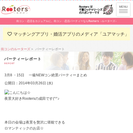
街コン・恋活をカジュアルに。街コン・恋活パーティーならRooters -ルーターズ-
マッチングアプリ・婚活アプリのメディア「ユアマッチ」
街コンのルーターズ
パーティーレポート
パーティーレポート
REPORT
3月8 ・15日 一級NEWコン絶景パーティーまとめ
公開日：2014年03月26日 (水)
こんにちは☆
夜景大好き
Rooters
の成田です(^^♪
本日の会場は夜景を贅沢に堪能できる
ロマンティックのお店☆