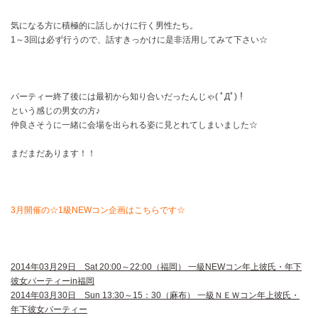
気になる方に積極的に話しかけに行く男性たち。
1～3回は必ず行うので、話すきっかけに是非活用してみて下さい☆
パーティー終了後には最初から知り合いだったんじゃ( ﾟДﾟ)！
という感じの男女の方♪
仲良さそうに一緒に会場を出られる姿に見とれてしまいました☆
まだまだあります！！
3月開催の☆1級NEWコン企画はこちらです☆
2014年03月29日 Sat 20:00～22:00（福岡） 一級NEWコン年上彼氏・年下
彼女パーティーin福岡
2014年03月30日 Sun 13:30～15：30（麻布） 一級ＮＥＷコン年上彼氏・
年下彼女パーティー