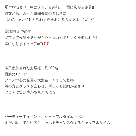
受付を済ませ、中に入ると目の前、一面に広がる絶景‼
男女とも、入った瞬間夜景の美しさに
【わ?、キレイ】と思わず声をあげる人が沢山(=ﾟωﾟ)ﾉ
♡
乾杯までの間
ソファで夜景を見ながらウェルカムドリンクを楽しむ女性
絵になりますっっ(*'ω'*)
❢❢
本日参加されたお客様、約100名
男女比1：1☆
フロア中心に全員が大集合！！そして乾杯♪
隣の方とグラスを合わせ、ギュッと距離が縮まり
フロアに笑い声があちこちに☆
パーティー中イベント、シャッフルタイム～('◇')ゞ
まだお話してない方としゃべるチャンスがあるシャッフルタイム。