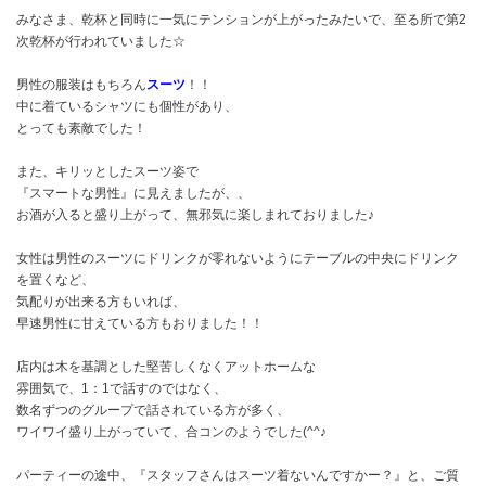
みなさま、乾杯と同時に一気にテンションが上がったみたいで、至る所で第2
次乾杯が行われていました☆
男性の服装はもちろん
スーツ
！！
中に着ているシャツにも個性があり、
とっても素敵でした！
また、キリッとしたスーツ姿で
『スマートな男性』に見えましたが、、
お酒が入ると盛り上がって、無邪気に楽しまれておりました♪
女性は男性のスーツにドリンクが零れないようにテーブルの中央にドリンク
を置くなど、
気配りが出来る方もいれば、
早速男性に甘えている方もおりました！！
店内は木を基調とした堅苦しくなくアットホームな
雰囲気で、1：1で話すのではなく、
数名ずつのグループで話されている方が多く、
ワイワイ盛り上がっていて、合コンのようでした(^^♪
パーティーの途中、『スタッフさんはスーツ着ないんですかー？』と、ご質