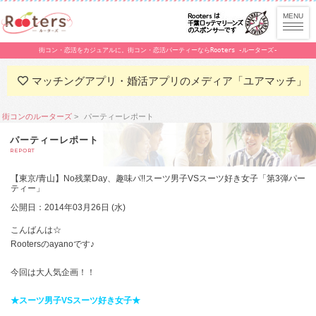
街コン・恋活をカジュアルに。街コン・恋活パーティーならRooters -ルーターズ-
マッチングアプリ・婚活アプリのメディア「ユアマッチ」
街コンのルーターズ
パーティーレポート
パーティーレポート
REPORT
【東京/青山】No残業Day、趣味パ!!スーツ男子VSスーツ好き女子「第3弾パー
ティー」
公開日：2014年03月26日 (水)
こんばんは☆
Rootersのayanoです♪
今回は大人気企画！！
★スーツ男子VSスーツ好き女子★