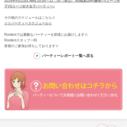
2014年4月23日 Wed 20:00～22：00（青山） No残業Day!!趣味パ!!スーツ男
子VSスーツ好き女子パーティー♪
その他のスケジュールはこちら☆
☆☆パーティースケジュール☆
Rootersでは素敵なパーティーを皆様にお届けします☆
Rootersスタッフ一同
皆様のご参加お待ちしております☆
パーティーレポート一覧へ戻る