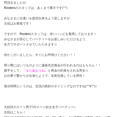
問頂きましたが、
Rooters
のスタッフは、あくまで裏方です(^^)
みなさまに出逢いを提供出来るよう促しますが、
主役はお客様です！
ですので、
Rooters
スタッフは、赤いハッピを着用しております！
みなさまが安心してパーティーをお楽しみいただけるよう、
全力でサポートさせていただきます☆
何かございましたら、すぐにお声掛けください！！
帰り際にはいつものように連絡先交換会が行われるのはもちろん！！
握手をして、
『また会おうね』
と再会の約束をされる男女☆
お仕事で繋がりが出来たようで、名刺交換している男性！
退出時間というのは、交流の絶好のタイミングなのですね(*^∀^*)♪
大好評のスーツ男子VSスーツ好き女子パーティー♪
次回はこちら！