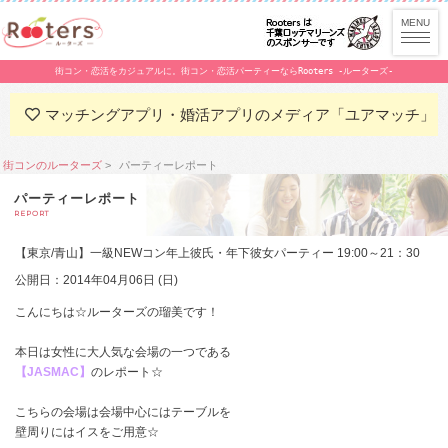
街コン・恋活をカジュアルに。街コン・恋活パーティーならRooters -ルーターズ-
マッチングアプリ・婚活アプリのメディア「ユアマッチ」
街コンのルーターズ
パーティーレポート
パーティーレポート
REPORT
【東京/青山】一級NEWコン年上彼氏・年下彼女パーティー 19:00～21：30
公開日：2014年04月06日 (日)
こんにちは☆ルーターズの瑠美です！
本日は女性に大人気な会場の一つである
【JASMAC】
のレポート☆
こちらの会場は会場中心にはテーブルを
壁周りにはイスをご用意☆