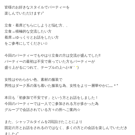
皆様のお好きなスタイルでパーティーを
楽しんでいただけます♪"
立食・着席どちらにしようと悩む方、、
立食→積極的な交流したい方
着席→ゆっくりとお話をしたい方
をご参考にしてください☆
今回のパーティーでもやはり立食の方は交流が盛んでした!!
パーティーの最初は不安で座っていた方もパーティーが
盛り上がるにつれて、テーブルの上へ(∩∀｀
*
)
女性はやわらかい色、素材の服装で
男性はダーク系の落ち着いた服装な為、女性をより一層華やかに｡｡＊*
本日も「初参加で不安です」という方とお話をしました！
今回のパーティーでは一人でご参加される方が多かった為
グループで会話されている方々の所へご案内☆
また、シャッフルタイムを2回設けたことにより
固定の方とお話をされるのではなく、多くの方との会話を楽しんでいただき
ました♪"