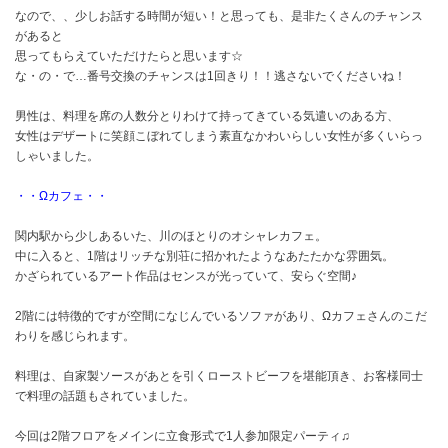
なので、、少しお話する時間が短い！と思っても、是非たくさんのチャンス
があると
思ってもらえていただけたらと思います☆
な・の・で…番号交換のチャンスは1回きり！！逃さないでくださいね！
男性は、料理を席の人数分とりわけて持ってきている気遣いのある方、
女性はデザートに笑顔こぼれてしまう素直なかわいらしい女性が多くいらっ
しゃいました。
・・Ωカフェ・・
関内駅から少しあるいた、川のほとりのオシャレカフェ。
中に入ると、1階はリッチな別荘に招かれたようなあたたかな雰囲気。
かざられているアート作品はセンスが光っていて、安らぐ空間♪
2階には特徴的ですが空間になじんでいるソファがあり、Ωカフェさんのこだ
わりを感じられます。
料理は、自家製ソースがあとを引くローストビーフを堪能頂き、お客様同士
で料理の話題もされていました。
今回は2階フロアをメインに立食形式で1人参加限定パーティ♫