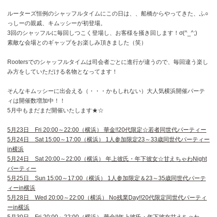
ルーターズ恒例のシャッフルタイムにこの日は、、船橋からやってきた、ふ○
っしーの親戚、キムッシーが初登場。
3回のシャッフルに毎回しつこく登場し、お客様を掻き回します！σ(^_^;)
素敵な会場とのギャップをお楽しみ頂きました（笑）
Rootersでのシャッフルタイムは司会者ごとに進行が違うので、毎回違う楽し
み方をしていただける名物となってます！
そんなキムッシーに出会える（・・・かもしれない）大人気横浜開催パーテ
ィは開催数増加中！！
5月中もまだまだ開催いたします★☆
5月23日 Fri 20:00～22:00（横浜） 華金!!20代限定☆若者同世代パーティー
5月24日 Sat 15:00～17:00（横浜） 1人参加限定23～33歳同世代パーティー
in横浜
5月24日 Sat 20:00～22:00（横浜） 年上彼氏・年下彼女☆甘えちゃわNight
パーティー
5月25日 Sun 15:00～17:00（横浜） 1人参加限定＆23～35歳同世代パーテ
ィーin横浜
5月28日 Wed 20:00～22:00（横浜） No残業Day!!20代限定同世代パーティ
ーin横浜