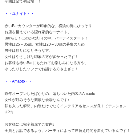
今回は全て初会場！！
・・ユナイト・・
赤いBarカウンターが印象的な、横浜の街にひっそり
お店を構えている隠れ家的なユナイト。
Barらしくほのかな灯りの中、パーティスタート！
男性は25～35歳、女性は20～30歳の募集のため
男性は頼りになりそうな方、
女性はやさしげな印象の方が多かったです！
お客様も赤いBarにもたれてお楽しみになる方や、
ゆったりしたソファでお話する方さまざま！
・・Amaoto・・
昨年オープンしたばかりの、落ちついた内装のAmaoto
女性が好みそうな素敵な会場なんです♪
私も入った瞬間、内装だけでなくインテリアもセンスが良くてテンション
UP☆
お客様には完全着席でご案内♪
全員とお話できるよう、パーティによって席替え時間を変えているんです！