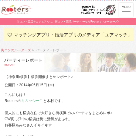
街コン・恋活をカジュアルに。街コン・恋活パーティーならRooters -ルーターズ-
マッチングアプリ・婚活アプリのメディア「ユアマッチ」
街コンのルーターズ
パーティーレポート
パーティーレポート
REPORT
【神奈川/横浜】横浜開催まとめレポート♪
公開日：2014年05月15日 (木)
こんにちは！
Rootersの
キムッシー
こと木村です。
個人的にも横浜在住で大好きな街横浜でのパーティをまとめレポ♪
GW真っ只中の横浜は街に活気があふれ、
お客様もみなさんイキイキ☆