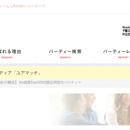
らRooters -ルーターズ-
選ばれる理由
パーティー検索
ディア「ユアマッチ」
奈川/横浜】 No残業Day!!20代限定同世代パーティー