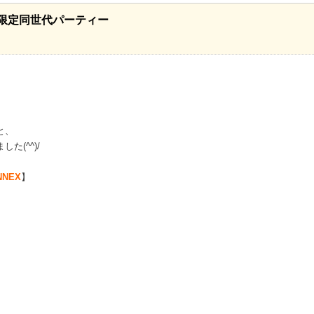
0代限定同世代パーティー
と、
(^^)/
ANNEX
】