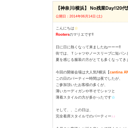
【神奈川/横浜】 No残業Day!!2
公開日：2014年06月14日 (土)
こんにちは
☆
Rooters
のマリエです‼
日に日に熱くなって来ましたねーーー‼
街では、Ｔシャツやノースリーブに短パン
夏を感じる服装の方がとても多くなってきました
今回の開催会場は大人気‼横浜【
cantina 
この日のパーティー時間は夜でしたが、
ご参加頂いたお客様の多くが、
薄いカーディガンや半そでシャツと
薄着スタイルの方が多かったです
☆
そして、、この日は、
完全着席スタイルでのパーティー
♪♪