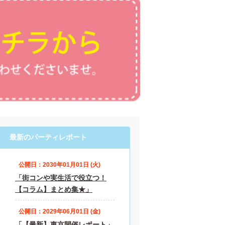
最新のパーティレポート
公開日：2030年01月01日 (火)
「街コンや実生活で役立つ！
【コラム】まとめ集★」
公開日：2029年06月01日 (金)
「【最新】東京開催レポート」