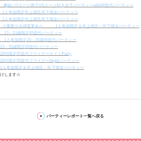
0（表参道） 趣味パ!!スーツ男子VSスーツ好き女子パーティーwith同世代パーティー
0（横浜） 1人参加限定年上彼氏年下彼女パーティー
0（大阪） 1人参加限定年上彼氏年下彼女パーティー
2:00（赤坂） ※重要※会場変更あり 1人参加限定＆年上彼氏・年下彼女パーティー
（表参道） 23～33歳限定同世代パーティー
（表参道） 1人参加限定20～35歳同世代パーティー
横浜） 23～35歳限定同世代パーティー
大阪） 20代限定同世代フライデーナイトParty
福岡） 20代限定同世代フライデーNightパーティー
0（青山） 1人参加限定＆年上彼氏・年下彼女パーティー
届けします☆
パーティーレポート一覧へ戻る