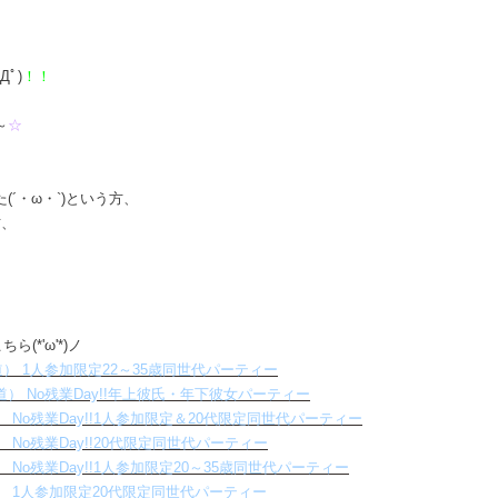
ﾟ)
！！
～
☆
´・ω・`)という方、
方、
(*'ω'*)ノ
（表参道） 1人参加限定22～35歳同世代パーティー
（表参道） No残業Day!!年上彼氏・年下彼女パーティー
（横浜） No残業Day!!1人参加限定＆20代限定同世代パーティー
大阪） No残業Day!!20代限定同世代パーティー
（大宮） No残業Day!!1人参加限定20～35歳同世代パーティー
0（赤坂） 1人参加限定20代限定同世代パーティー