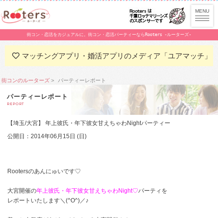
街コン・恋活をカジュアルに。街コン・恋活パーティーならRooters -ルーターズ-
マッチングアプリ・婚活アプリのメディア「ユアマッチ」
街コンのルーターズ
パーティーレポート
パーティーレポート
REPORT
【埼玉/大宮】 年上彼氏・年下彼女甘えちゃわNightパーティー
公開日：2014年06月15日 (日)
Rootersのあんにゅいです♡
大宮開催の
年上彼氏・年下彼女甘えちゃわNight♡
パーティを
レポートいたします＼(^O^)／♪