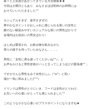
着々と人気度があがってきている大宮開催★★
今回は土曜日ともあり、みなさまほぼ乾杯のお時間には
おそろいいただきました^^
カジュアルすぎず、派手すぎずの
華やかなポイントがおしゃれに感じられる装いの女性と
癖のない馴染みやすいカジュアルな装いの男性ばかりで
会場内はお似合いの男女ばかり♪
はじめは緊張され、お飲み物を飲みながら
周りの様子を伺っていたみなさん。。。。
男性に「女性に席を譲ってくださいね^^♪」と
お声をかけると男性皆様がバッと立ってしまうほどの緊張感^^；
ですがそんな男性をみて女性がふふ（^ω^）と笑い
場が一気に和みました(^^*）
ドリンクは男性がとりにいき、フードは女性がとりわけ、
お互いへの心遣いがとっても感じられました^^
このような小さな心遣いがプラスポイントになりますね★