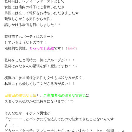
乾杯前は、レディーファーストとして
女性には店内の椅子にご着席いただき
男性には立って乾杯をお待ちいただきました★
緊張しながらも男性から女性に
話しかける場面を目にしました＾＾
乾杯前でもパーティはスタート
しているようなものです！
積極的な男性、
とっっても素敵
です！！
(//ω//）
乾杯をしたと同時に一気にグループが！！！
乾杯はみなさんの緊張を解く魔法ですね＾＾♪
横浜のご参加者様は男性も女性も温和な方が多く、
私達にすら優しくしてくださる方が多い！！
日曜日の陽気な天気
と、
ご参加者様の温和な雰囲気
に
スタッフも穏やかな気持ちになります(´｀*）
そんななか、イケメン男性が
「ずーーーっとバスケに打ち込んでたので彼女できたことないんです
よ・・・
どうやって女の子にアプローチしたらいいんですか？？」とのご質問。。ス