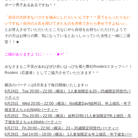
ポーツ男子あるあるですね＾＾
「自分の大好きなバスケを強みにしたらいいんです＾＾見てもらったりもい
いですね！自分の人生を掛けてきたものを共有できたら幸せですよねっ♪」
とお答えさせていただいたところなにやら自信をお持ちいただけたようで
その方はお帰りの際、気になっているとおっしゃっていた女性と一緒にご退
室！！★
ご縁がありますように・・・・★+*゜
みなさまもご不安があればぜひ赤いはっぴを着た弊社Rootersスタッフへ！！
Rooters（応援者）としてご協力させていただきます＾＾
横浜のパーティは6月末まで毎日開催いたします♪♪
6月24日 Tue 20:00～22:00（横浜） 1人参加限定＆20～35歳限定同世代パ
ーティー
6月25日 Wed 20:00～22:00（横浜） No残業Day!!給料日、年上彼氏・年下
彼女甘えちゃわNightパーティー
6月26日 Thu 20:00～22:00（横浜） 給料日明け1人参加限定!!年上彼氏・年
下彼女甘えちゃわNightパーティー
6月27日 Fri 20:00～22:00（横浜） 23～35歳限定同世代パーティー
6月28日 Sat 14:00～16:00（横浜） 1人参加限定＆年上彼氏・年下彼女パー