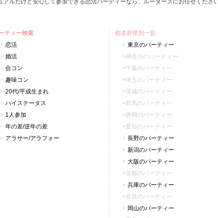
ュアルだけど安心して参加できる恋活パーティーなら、ルーターズにお任せくださ
ーティー検索
都道府県別一覧
恋活
東京のパーティー
婚活
神奈川のパーティー
合コン
千葉のパーティー
趣味コン
埼玉のパーティー
20代/平成生まれ
茨城のパーティー
ハイステータス
群馬のパーティー
1人参加
静岡のパーティー
年の差/逆年の差
愛知のパーティー
アラサー/アラフォー
長野のパーティー
新潟のパーティー
大阪のパーティー
京都のパーティー
兵庫のパーティー
奈良のパーティー
岡山のパーティー