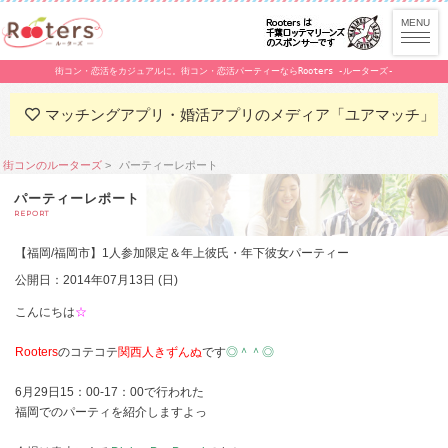
街コン・恋活をカジュアルに。街コン・恋活パーティーならRooters -ルーターズ-
マッチングアプリ・婚活アプリのメディア「ユアマッチ」
街コンのルーターズ
パーティーレポート
パーティーレポート
REPORT
【福岡/福岡市】1人参加限定＆年上彼氏・年下彼女パーティー
公開日：2014年07月13日 (日)
こんにちは
☆
Rooters
のコテコテ
関西人きずんぬ
です
◎＾＾◎
6月29日15：00-17：00で行われた
福岡でのパーティを紹介しますよっ