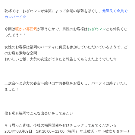
乾杯では、おざわマンが爆笑によって会場の緊張をほぐし、
元気良く全員で
カンパーイ☆
今回は
暖かい雰囲気
が漂うなかで、男性のお客様は
おざわマン
とも仲良くな
ったそう＾＾
女性のお客様は福岡のパーティに何度も参加していただいているようで、ど
のお店も素敵な空間、
おいしいご飯、大勢の友達ができたと報告してもらえたようでした☆
二次会へと夕方の春吉へ繰り出すお客様をお送りし、パーティは終了いたし
ました！
僕も私も福岡でこんな出会いをしてみたい！
そう思った皆様、今後の福岡開催をぜひチェックしてみてください☆
2014年08月09日 Sat 20:00～22:00（福岡） 年上彼氏・年下彼女サタデーナ