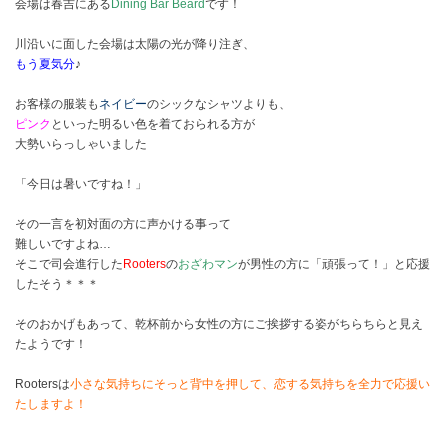
会場は春吉にある
Dining Bar Beard
です！
川沿いに面した会場は太陽の光が降り注ぎ、
もう夏気分
♪
お客様の服装も
ネイビー
のシックなシャツよりも、
ピンク
といった明るい色を着ておられる方が
大勢いらっしゃいました
「今日は暑いですね！」
その一言を初対面の方に声かける事って
難しいですよね…
そこで司会進行した
Rooters
の
おざわマン
が男性の方に「頑張って！」と応援
したそう＊＊＊
そのおかげもあって、乾杯前から女性の方にご挨拶する姿がちらちらと見え
たようです！
Rootersは
小さな気持ちにそっと背中を押して、恋する気持ちを全力で応援い
たしますよ！