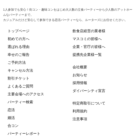
1人参加でも安心！街コン・趣味コンをはじめ大人数の立食パーティーから少人数のアットホー
ムなパーティーまで。
カジュアルだけど安心して参加できる恋活パーティーなら、ルーターズにお任せください。
トップページ
飲食店経営の業者様
初めての方へ
マスコミの皆様へ
選ばれる理由
企業・官庁の皆様へ
幸せのご報告
提携先企業様一覧
ご予約方法
会社概要
キャンセル方法
お知らせ
割引チケット
採用情報
よくあるご質問
ダイバーシティ宣言
主要会場へのアクセス
パーティー検索
特定商取引について
恋活
利用規約
婚活
注意事項
合コン
パーティーレポート