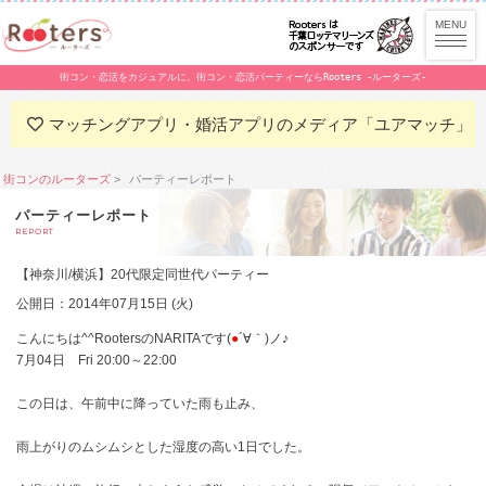
街コン・恋活をカジュアルに。街コン・恋活パーティーならRooters -ルーターズ-
マッチングアプリ・婚活アプリのメディア「ユアマッチ」
街コンのルーターズ
パーティーレポート
パーティーレポート
REPORT
【神奈川/横浜】20代限定同世代パーティー
公開日：2014年07月15日 (火)
こんにちは^^RootersのNARITAです(
●
´∀｀)ノ♪
7月04日 Fri 20:00～22:00
この日は、午前中に降っていた雨も止み、
雨上がりのムシムシとした湿度の高い1日でした。