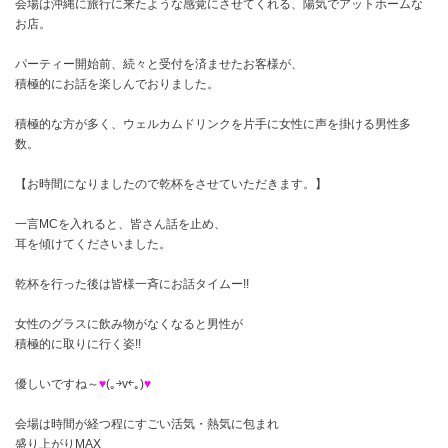
会場は沖縄に旅行に来たような感覚にさせてくれる、陽気でアットホームな
お店。
パーティー開始前、続々と受付を済ませたお客様が、
積極的にお話を楽しんでおりました。
積極的な方が多く、ウェルカムドリンクを片手に女性に声を掛ける男性多
数。
【お時間になりましたので乾杯をさせていただきます。】
一言MCを入れると、皆さん話を止め、
耳を傾けてくださいました。
乾杯を行った後は皆様一斉にお話タイムー!!
女性のグラスに飲み物がなくなると男性が
積極的に取りに行く姿!!
優しいですね～
♥
(｡￫v￩｡)
♥
会場は時間が経つ程にすごい活気・熱気に包まれ
盛り上がりMAX