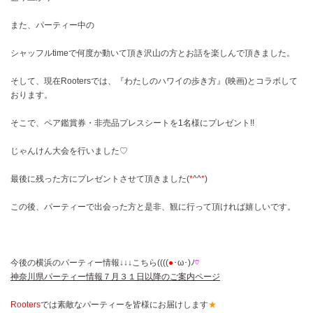
また、パーティー中の
シャッフルtimeで何度か動いて頂き沢山の方とお話を楽しんで頂きました。
そして、現在Rootersでは、『わたしのハワイの歩き方』(映画)とコラボして
おります。
そこで、ペア鑑賞券・非売品プレスシートを1名様にプレゼント!!
じゃんけん大会を行いました♡
最後に残った方にプレゼントさせて頂きました(
*
^^
*
)
この後、パーティーで出会った方と是非、観に行って頂ければ嬉しいです。
今後の横浜のパーティー情報↓↓↓こちら((((
●
･ω･)ﾉ
♡
神奈川県パーティー情報７月３１日以降のご案内ページ
Rooters
では素敵なパーティーを皆様にお届けします
★