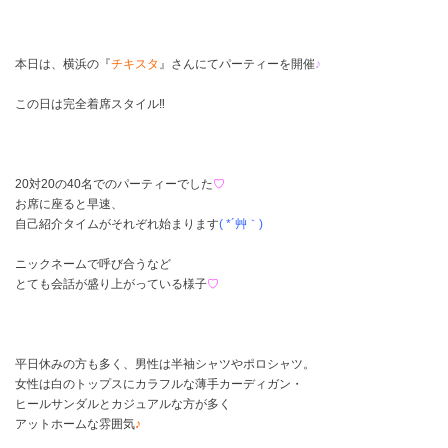
本日は、横浜の『
チキスタ
』さんにてパーティーを開催
♪
この日は完全着席スタイル‼
20対20の40名でのパーティーでした
♡
お席に座ると早速、
自己紹介タイムがそれぞれ始まります
( *´艸｀)
ニックネームで呼び合うなど
とても会話が盛り上がっている様子
♡
平日休みの方も多く、男性は半袖シャツやポロシャツ。
女性は白のトップスにカラフルな薄手カーディガン・
ヒールサンダルとカジュアルな方が多く
アットホームな雰囲気
♪