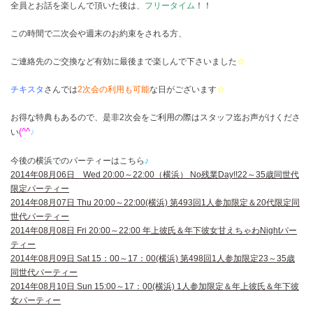
全員とお話を楽しんで頂いた後は、
フリータイム
！！
この時間で二次会や週末のお約束をされる方、
ご連絡先のご交換など有効に最後まで楽しんで下さいました
☆
チキスタ
さんでは
2次会の利用も可能
な日がございます
☆
お得な特典もあるので、是非2次会をご利用の際はスタッフ迄お声がけくださ
(^^
♪
い
今後の横浜でのパーティーはこちら
♪
2014年08月06日 Wed 20:00～22:00（横浜） No残業Day!!22～35歳同世代
限定パーティー
2014年08月07日 Thu 20:00～22:00(横浜) 第493回1人参加限定＆20代限定同
世代パーティー
2014年08月08日 Fri 20:00～22:00 年上彼氏＆年下彼女甘えちゃわNightパー
ティー
2014年08月09日 Sat 15：00～17：00(横浜) 第498回1人参加限定23～35歳
同世代パーティー
2014年08月10日 Sun 15:00～17：00(横浜) 1人参加限定＆年上彼氏＆年下彼
女パーティー