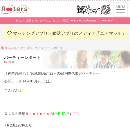
街コン・恋活をカジュアルに。街コン・恋活パーティーならRooters -ルーターズ-
マッチングアプリ・婚活アプリのメディア「ユアマッチ」
街コンのルーターズ
パーティーレポート
パーティーレポート
REPORT
【神奈川/横浜】No残業Day!!22～35歳同世代限定パーティー
公開日：2014年07月26日 (土)
こんばんは
☆
久ふりの登場
Ｒｏｏｔｅｒｓ
の
NARITA
です
(^^)/
7月23日20時より