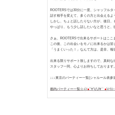
ROOTERSでは30分に一度、シャッフル
話す相手を変えて、多くの方と出会えるよ
しかし、ちょと話したりない方が、後日、
やっぱり、もう少し話したいなと思うと、
さぁ、ROOTERSで出来るサポートはここ
この後、この出会いをモノに出来るかは皆
「うまくいった！」なんて方は、是非、報
出来る限りサポート致しますので、真剣な
スタッフ一同、心よりお待ちしております
↓↓↓東京のパーティー一覧(シャルール表参道
都内パーティー一覧☆-(ﾉ
●
´∀)八(∀｀
●
)ﾉｲｴｰ