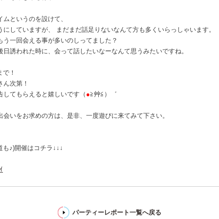
タイムというのを設けて、
うにしていますが、 まだまだ話足りないなんて方も多くいらっしゃいます。
もう一回会える事が多いのしってました？
後日誘われた時に、会って話したいなーなんて思うみたいですね。
まで！
さん次第！
告してもらえると嬉しいです（
●
≧艸≦）゛
出会いをお求めの方は、是非、一度遊びに来てみて下さい。
。
も♪)開催はコチラ↓↓↓
ｲ
パーティーレポート一覧へ戻る