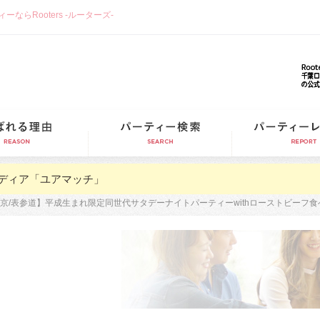
らRooters -ルーターズ-
選ばれる理由
パーティー検索
ディア「ユアマッチ」
京/表参道】平成生まれ限定同世代サタデーナイトパーティーwithローストビーフ食