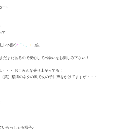
ねー♪
・
って
>凵＜p喜q)
*
゜・。
+
（笑）
、まだまだあるので安心して出会いをお楽しみ下さい！
は・・・ お！みんな盛り上がってる！
し（笑）怒濤のネタの嵐で女の子に声をかけてますが・・・
！
ていらっしゃる様子♪