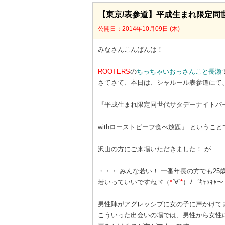
【東京/表参道】平成生まれ限定同
公開日：2014年10月09日 (木)
みなさんこんばんは！
ROOTERS
の
ちっちゃいおっさんこと長瀬
さてさて、本日は、シャルール表参道にて
『平成生まれ限定同世代サタデーナイトパ
withローストビーフ食べ放題』 ということ
沢山の方にご来場いただきました！ が
・・・ みんな若い！ 一番年長の方でも25
若いっていいですねヾ（
*
´∀`
*
）ﾉ゛ｷｬｯｷｬ〜
男性陣がアグレッシブに女の子に声かけて
こういった出会いの場では、男性から女性