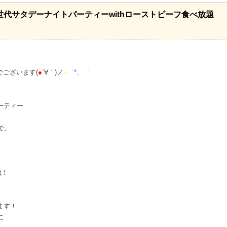
世代サタデーナイトパーティーwithローストビーフ食べ放題
でございます(
●
´∀｀)ノ
+
゜
*
。゜
、
ーティー
で。
歳！
ます！
に