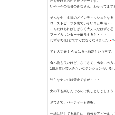
声をかけるのが方がマナーです。
いや〜今の若者のみなさん、わかってます
そんな中、本日のメインディッシュとなる
ローストビーフを裏でいそいそと準備・・
こんだけあればしばらく大丈夫なはずと思
フードカウンターを解放すると・・・
わずか3分ほどですぐになくなりました(
●
*
でも大丈夫！ 今日は食べ放題という事で
食べ物も良いけど、さてさて、出会いの方
1組お笑い芸人みたいなテンションもいる
強引なナンパは禁止ですが・・・
女の子も楽しんでるので良しとしましょう
さてさて、パーティーも終盤。
一緒に話してる異性に、自分をアピールし