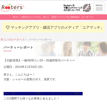
街コン・恋活をカジュアルに。街コン・恋活パーティーならRooters -ルーターズ-
マッチングアプリ・婚活アプリのメディア「ユアマッチ」
街コンのルーターズ
パーティーレポート
パーティーレポート
REPORT
​【大阪/堂島】一級NEWコン20～35歳同世代パーティー
公開日：2014年11月10日 (月)
皆さん、こんにちはー！
大阪・シャルール堂島のボス、
清原
です。
待ちに待った
シャルール堂島オープン
からもうすぐで2週間。
この2週間でも様々なお客様と会えました！