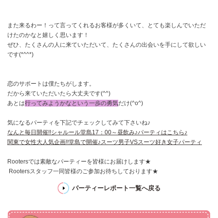
また来るわー！って言ってくれるお客様が多くいて、とても楽しんでいただ
けたのかなと嬉しく思います！
ぜひ、たくさんの人に来ていただいて、たくさんの出会いを手にして欲しい
です(*^^*)
恋のサポートは僕たちがします。
だから来ていただいたら大丈夫です(^^)
あとは
行ってみようかなという一歩の勇気
だけ(^o^)
気になるパーティを下記でチェックしてみて下さいね♪
なんと毎日開催!!シャルール堂島17：00～昼飲み♪パーティはこちら♪
関東で女性大人気企画!!堂島で開催♪スーツ男子VSスーツ好き女子パーティ
Rootersでは素敵なパーティーを皆様にお届けします★
Rootersスタッフ一同皆様のご参加お待ちしております★
パーティーレポート一覧へ戻る