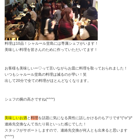
料理は10品！シャルール堂島には専属シェフがいます！
美味しい料理を皆さんのために作っていただいてます！
お客様も美味しいー♡って言いながらお皿に料理を取っておられました！
いつもシャルール堂島の料理は減るのが早い！笑
出して20分で全ての料理がほとんどなくなります。
シェフの腕の高さですね(*^^*)
美味しいお酒
と
料理
を話題に気になる異性に話しかけるのもアリです*(^o^)/*
連絡先交換なんて当たり前といった感じでした！
スタッフがサポートしますので、連絡先交換が何人とも出来ると思います
(*^^*)