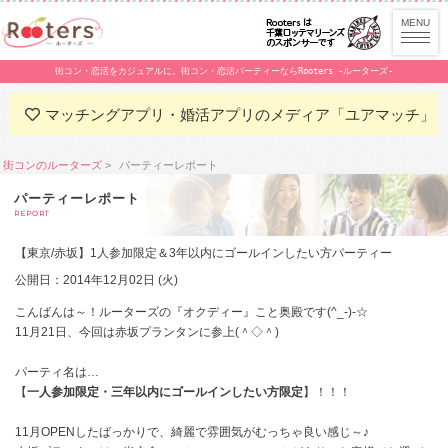
街コン・恋活をカジュアルに。街コン・恋活パーティーならRooters -ルーターズ-
マッチングアプリ・婚活アプリのメディア「ユアマッチ」
街コンのルーターズ
パーティーレポート
パーティーレポート
REPORT
【東京/赤坂】1人参加限定＆3年以内にゴールインしたい方パーティー
公開日：2014年12月02日 (火)
こんばんは～！ルーターズの『オクディー』こと奥殿です(^_-)-☆
11月21日、今回は赤坂プランタンに参上(＾◇＾)
パーティ名は…
【
一人参加限定・三年以内にゴールインしたい方限定
】！！！
11月OPENしたばっかりで、綺麗で雰囲気がむっちゃ良い感じ～♪