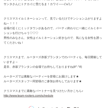
サンタさんにトナカイに雪だるま！カワイ――(‘ω’)ノ
クリスマスイルミネーションって、見ているだけでテンション上がりますよ
ね～！！！
会場の近くにミッドタウンがあるので、パーティ終わりに一緒にイルミネー
ションを行けちゃう♡♡♡
男性のみなさん、女性はイルミネーション好きなので、気になる女性を誘っ
てくださいね！
クリスマスまで、ルーターズ赤坂プランタンでのパーティも、毎日開催して
いますよ～
是非、赤坂プランタンの会場でお待ちしておりますね(#^.^#)
ルーターズでは素敵なパーティーを皆様にお届けします★
ルーターズスタッフ一同皆様のご参加お待ちしております★
クリスマスまでに素敵なパートナーを見つけたい方かこちら♪
http://www.team-rooters.com/schedule