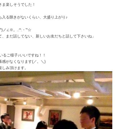
さま楽しそうでした！
ち入る隙きがないくらい、大盛り上がり♪
ノ∠※。.:*:・'°☆
て、まだ話してない、新しいお友だちと話して下さいね」
ているご様子♪いいですね！！
感がなくなります(／。＼)
楽しみ頂けます。