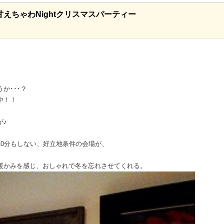
えちゃわNightクリスマスパーティー
か･･･？
中！！
が♪
10分もしない、好立地条件の会場が、
暖かみを感じ、おしゃれで冬を忘れさせてくれる。