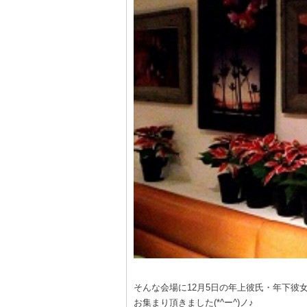
そんな会場に12月5日の年上彼氏・年下彼女
お集まり頂きました(*^ー^)ノ♪