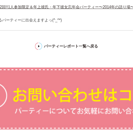
） 第1072回!!1人参加限定＆年上彼氏・年下彼女忘年会パーティー〜2014年の語り場
ーティーに出会えますよっ(^_^*)
パーティーレポート一覧へ戻る