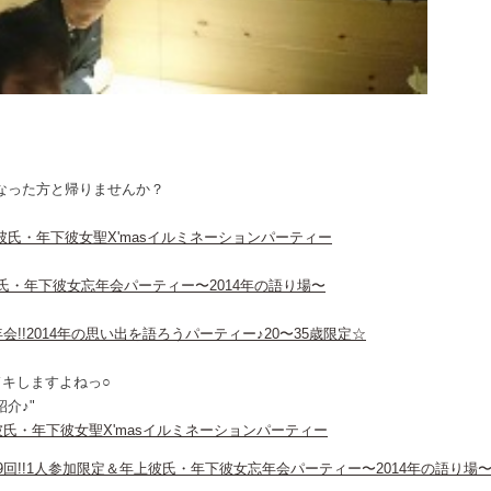
なった方と帰りませんか？
） 年上彼氏・年下彼女聖X'masイルミネーションパーティー
） 年上彼氏・年下彼女忘年会パーティー〜2014年の語り場〜
 大忘年会!!2014年の思い出を語ろうパーティー♪20〜35歳限定☆
キしますよねっ○
介♪"
） 年上彼氏・年下彼女聖X'masイルミネーションパーティー
） 第1069回!!1人参加限定＆年上彼氏・年下彼女忘年会パーティー〜2014年の語り場