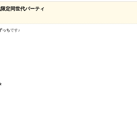
代限定同世代パーティ
ずっち
です♪
★