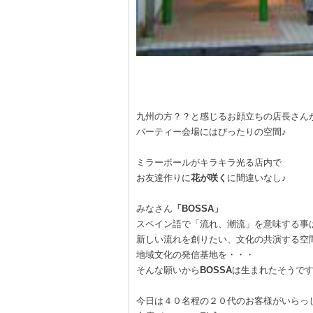
九州の方？？と感じるお顔立ちの店長さん
パーティー会場にはぴったりの空間♪
ミラーボールがキラキラ光る店内で
お友達作りに
花が咲く
に間違いなし♪
みなさん
「BOSSA」
スペイン語で「流れ、潮流」を意味する事
新しい流れを創りたい、文化の共演する空
地域文化の発信基地を・・・
そんな願いから
BOSSA
は生まれたそうで
今日は４０名程の２０代のお客様がいらっしゃる