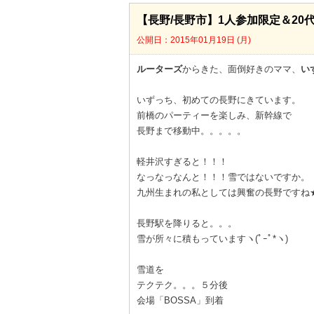
【長野/長野市】1人参加限定＆20
公開日：2015年01月19日 (月)
ルーターズ
からきた、面倒好きのママ、
い
いずっち、初めての長野にきています。
前橋のパーティーを楽しみ、新幹線で
長野まで移動中。。。。。
軽井沢すぎると！！！
なっなっなんと！！！雪ではないですか。
九州生まれの私としては興奮の長野ですね
長野駅を降りると。。。
雪が所々に積もっていますヽ(ﾟｰﾟ*ヽ)
雪道を
テクテク。。。５分後
会場「BOSSA」到着