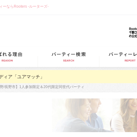
らRooters -ルーターズ-
選ばれる理由
パーティー検索
ディア「ユアマッチ」
野/長野市】1人参加限定＆20代限定同世代パーティ