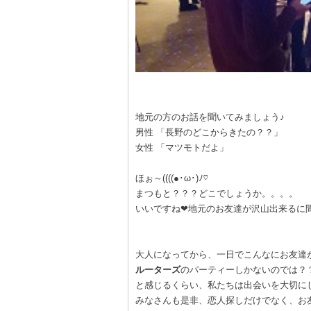
地元の方のお話を聞いてみましょう♪
男性 「長野のどこからきたの？？」
女性 「マツモトだよ」
ほぉ～((((●･ω･)ﾉ♡
まつもと？？？どこでしょうか。。。。
いいですね❤地元のお友達が沢山出来るに
大人になってから、一日でこんなにお友達
ルーターズ
のパーティーしかないのでは？
と感じるくらい、私たちは出会いを大切に
みなさんも是非、恋人探しだけでなく、お