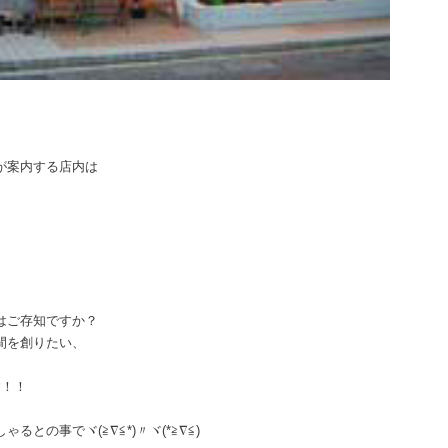
が案内する店内は
はご存知ですか？
間を創りたい、
す！！
との事でヾ(≧∇≦*)〃ヾ(*≧∇≦)