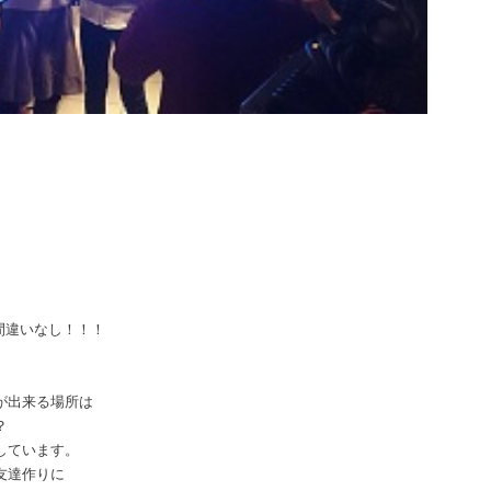
間違いなし！！！
が出来る場所は
？
しています。
友達作りに