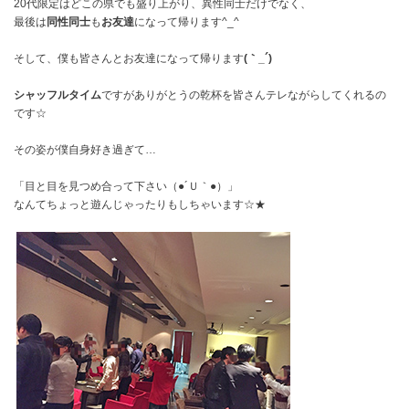
20代限定はどこの県でも盛り上がり、異性同士だけでなく、
最後は
同性同士
も
お友達
になって帰ります^_^
そして、僕も皆さんとお友達になって帰ります
(｀_´)ゞ
シャッフルタイム
ですがありがとうの乾杯を皆さんテレながらしてくれるの
です☆
その姿が僕自身好き過ぎて…
「目と目を見つめ合って下さい（●´Ｕ｀●）」
なんてちょっと遊んじゃったりもしちゃいます☆★