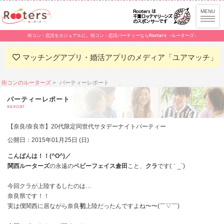
街コン・恋活をカジュアルに。街コン・恋活パーティーならRooters -ルーターズ-
マッチングアプリ・婚活アプリのメディア「ユアマッチ」
街コンのルーターズ
パーティーレポート
パーティーレポート
REPORT
【奈良/奈良市】20代限定同世代サタデーナイトパーティー
公開日：2015年01月25日 (日)
こんばんは！！(^O^)／
関西ルーターズ
の永遠の
ベビーフェイス倉田
こと、
クラ
です(｀_´)ゞ
今回クラが上陸するしたのは…
奈良県です！！
実は僕関西に居ながら奈良
初
上陸だったんですよね〜〜(￣▽￣)