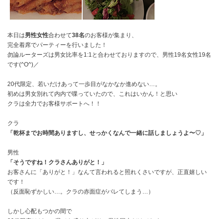
本日は
男性女性
合わせて
38名
のお客様が集まり、
完全着席でパーティーを行いました！
勿論ルーターズは男女比率を1:1と合わせておりますので、男性19名女性19名
です(^O^)／
20代限定、若いだけあって一歩目がなかなか進めない…。
初めは男女別れて内内で喋っていたので、これはいかん！と思い
クラは全力でお客様サポートへ！！
クラ
「乾杯までお時間ありますし、せっかくなんで一緒に話しましょうよ〜♡」
男性
「そうですね！クラさんありがと！」
お客さんに「ありがと！」なんて言われると照れくさいですが、正直嬉しい
です！
（反面恥ずかしい…。クラの赤面症がバレてしまう…）
しかし心配もつかの間で