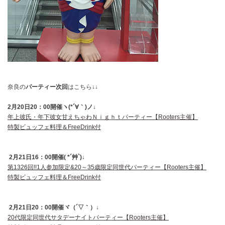
奈良の
パーティー次回
はこちら↓↓
2月20日20：00開催ヽ(*´∀｀)ノ↓
年上彼氏・年下彼女甘えちゃわＮｉｇｈｔパーティー【Rooters主催】
特製ビュッフェ料理＆FreeDrink付
2月21日16：00開催( *´艸`)↓
第1326回!!1人参加限定&20～35歳限定同世代パーティー【Rooters主催】
特製ビュッフェ料理＆FreeDrink付
2月21日20：00開催ヾ（´▽｀）↓
20代限定同世代サタデーナイトパーティー【Rooters主催】