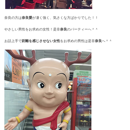
奈良の方は
奈良愛
が凄く強く、気さくな方ばかりでした！！
やさしい男性をお求めの女性！是非
奈良
のパーティーへ＾＾
お話上手で
距離を感じさせない女性
をお求めの男性は是非
奈良
へ＾＾