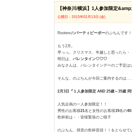
​【神奈川/横浜】1人参加限定&am
公開日：2015年02月13日 (金)
Rootersの
パーティピーポー
のぶちんです！
もう2月。
早っっ。クリスマス、年越しと思ったら・
明日は、
バレンタイン♡♡♡
みなさんは、バレンタインデーのご予定は
そんな、のぶちんが今回ご案内するのは…
2月3日『１人参加限定 AND 25歳～35歳 
人気企画の一人参加限定！！
男性のお客様
21
名と女性のお客様
19
名の
40
乾杯前は・・皆様緊張のご様子
のぶちん、得意の乾杯音頭！！をとらせて