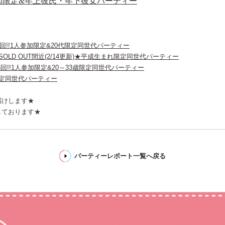
人参加限定&年上彼氏・年下彼女パーティー
第1292回!!1人参加限定&20代限定同世代パーティー
★男性SOLD OUT間近(2/14更新)★平成生まれ限定同世代パーティー
第1293回!!1人参加限定&20～33歳限定同世代パーティー
20代限定同世代パーティー
届けします★
しております★
パーティーレポート一覧へ戻る