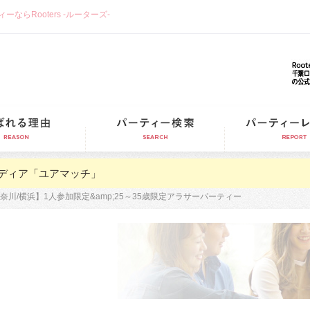
らRooters -ルーターズ-
選ばれる理由
パーティー検索
ディア「ユアマッチ」
神奈川/横浜】1人参加限定&amp;25～35歳限定アラサーパーティー