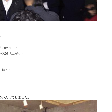
・
るのかっ！？
が大盛り上がり・・
すね・・・
！
つい入ってしました。