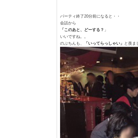
パーティ終了20分前になると・・
会話から
「このあと、どーする？
」
いいですね。。
のぶちんも、
「いってらっしゃい」
と羨ま