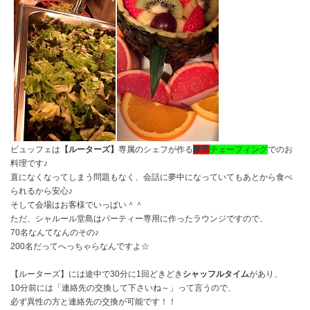
ビュッフェは
【ルーターズ】
専属のシェフが作る
豪華
チェーフィング
でのお
料理です♪
直になくなってしまう問題もなく、会話に夢中になっていてもあとから食べ
られるから安心♪
そして会場はお客様でいっぱい＾＾
ただ、シャルール堂島はパーティー専用に作ったラウンジですので、
70名なんてなんのその♪
200名だってへっちゃらなんですよ☆
【ルーターズ】には途中で30分に1回どきどき
シャッフルタイム
があり、
10分前には「連絡先の交換して下さいね～」って言うので、
必ず異性の方と連絡先の交換が可能です！！