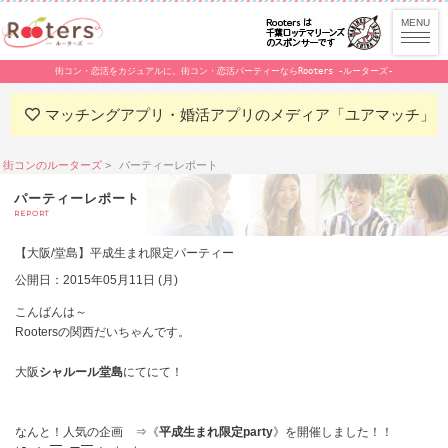
街コン・恋活をカジュアルに。街コン・恋活パーティーならRooters -ルーターズ-
マッチングアプリ・婚活アプリのメディア「ユアマッチ」
街コンのルーターズ
パーティーレポート
パーティーレポート
REPORT
【大阪/堂島】平成生まれ限定パーティー
公開日：2015年05月11日 (月)
こんばんは～
Rootersの関西だいちゃんです。
大阪
シャルール堂島
にてにて！
なんと！人気の企画 ⇒《
平成生まれ限定party
》を開催しました！！