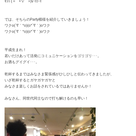
ｷﾗｯ ( =￣+∇￣=)v ｲｴｰｲ
では、そちらのParty模様を紹介していきましょう！
ワクo(´∇｀*o)(o*´∇｀)oワク
ワクo(´∇｀*o)(o*´∇｀)oワク
平成生まれ！
若いだけあって活発にコミュニケーションをゴリゴリ･･･。
お酒もグイグイ･･･。
乾杯するまではみなさま緊張感がひしひしと伝わってきましたが、
いざ乾杯するとガヤガヤガヤと
みなさま楽しくお話をされているではありませんか！
みなさん、同世代同士なので打ち解けるのも早い！