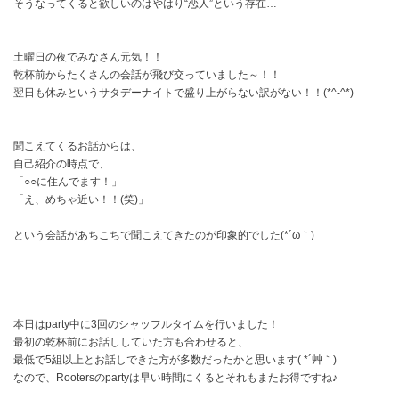
そうなってくると欲しいのはやはり“恋人”という存在…
土曜日の夜でみなさん元気！！
乾杯前からたくさんの会話が飛び交っていました～！！
翌日も休みというサタデーナイトで盛り上がらない訳がない！！(*^-^*)
聞こえてくるお話からは、
自己紹介の時点で、
「○○に住んでます！」
「え、めちゃ近い！！(笑)」
という会話があちこちで聞こえてきたのが印象的でした(*´ω｀)
本日はparty中に3回のシャッフルタイムを行いました！
最初の乾杯前にお話ししていた方も合わせると、
最低で5組以上とお話しできた方が多数だったかと思います( *´艸｀)
なので、Rootersのpartyは早い時間にくるとそれもまたお得ですね♪