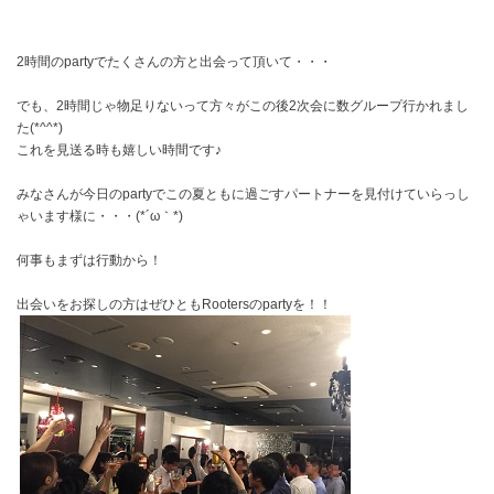
2時間のpartyでたくさんの方と出会って頂いて・・・
でも、2時間じゃ物足りないって方々がこの後2次会に数グループ行かれまし
た(*^^*)
これを見送る時も嬉しい時間です♪
みなさんが今日のpartyでこの夏ともに過ごすパートナーを見付けていらっし
ゃいます様に・・・(*´ω｀*)
何事もまずは行動から！
出会いをお探しの方はぜひともRootersのpartyを！！