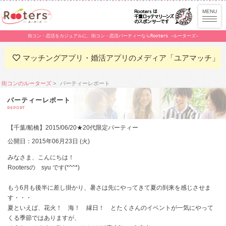
街コン・恋活をカジュアルに。街コン・恋活パーティーならRooters -ルーターズ-
マッチングアプリ・婚活アプリのメディア「ユアマッチ」
街コンのルーターズ
パーティーレポート
パーティーレポート
REPORT
【千葉/船橋】2015/06/20★20代限定パーティー
公開日：2015年06月23日 (火)
みなさま、こんにちは！
Rootersの syu です(*^^*)
もう6月も後半に差し掛かり、暑さは先にやってきて夏の到来を感じさせま
す・・・
夏といえば、花火！ 海！ 縁日！ とたくさんのイベントが一気にやって
くる季節ではありますが、