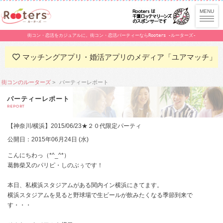
街コン・恋活をカジュアルに。街コン・恋活パーティーならRooters -ルーターズ-
マッチングアプリ・婚活アプリのメディア「ユアマッチ」
街コンのルーターズ
パーティーレポート
パーティーレポート
REPORT
【神奈川/横浜】2015/06/23★２０代限定パーティ
公開日：2015年06月24日 (水)
こんにちわっ（*^_^*）
葛飾柴又のパリピ・しのぶぅです！
本日、私横浜スタジアムがある関内イン横浜にきてます。
横浜スタジアムを見ると野球場で生ビールが飲みたくなる季節到来で
す・・・