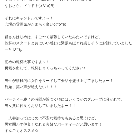
なおさら、ドキドキ(о´∀`о)笑
それにキャンドルですよ～！
会場の雰囲気がたまらく良いo(^o^)o
皆さんはじめは、すご〜く緊張していたみたいですけど、
乾杯のスタートと共にいい感じに緊張もほぐれ楽しそうにお話していました
ー٩(ˊᗜˋ*)و
初めの乾杯大事ですよ～！
勇気を出して、乾杯しまくっちゃってください♪
男性が積極的に女性をリードして会話を盛り上げてましたょー！
終始、笑い声が絶えない！！！
パーティー終了の時間が近づく頃にはいくつかのグループに分かれて、
男女共に仲良くお話していましたよー！！
一人参加ってはじめは不安な気持ちもあると思うけど、
男女問わず仲良くなれる素敵なパーティーだと思います！
すんごくオススメ☆