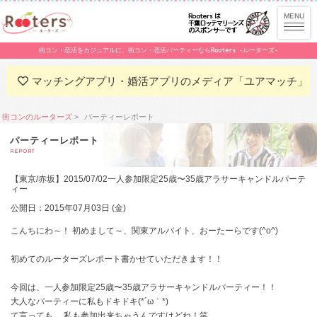
街コン・恋活をカジュアルに。街コン・恋活パーティーならRooters -ルーターズ-
マッチングアプリ・婚活アプリのメディア「ユアマッチ」
街コンのルーターズ
パーティーレポート
パーティーレポート
REPORT
【東京/赤坂】2015/07/02一人参加限定25歳〜35歳アラサーキャンドルパーテ
ィー
公開日：2015年07月03日 (金)
こんちにわ～！ 初めまして～、関東アルバイト、おーたーらです(^o^)
初めてのルーターズレポート書かせていただきます！！
今回は、一人参加限定25歳〜35歳アラサーキャンドルパーティー！！
大人なパーティーに私もドキドキ(*´ω｀*)
て言っても、 私も参加出来ちゃうんですけどね！笑