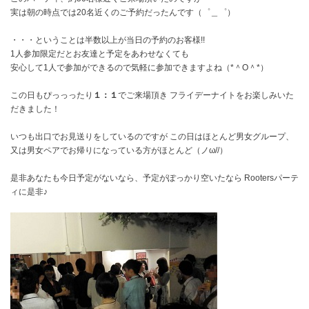
実は朝の時点では20名近くのご予約だったんです（゜＿゜）
・・・ということは半数以上が当日の予約のお客様!!
1人参加限定だとお友達と予定をあわせなくても
安心して1人で参加ができるので気軽に参加できますよね（*＾O＾*）
この日もぴっっったり
１：１
でご来場頂き フライデーナイトをお楽しみいた
だきました！
いつも出口でお見送りをしているのですが この日はほとんど男女グループ、
又は男女ペアでお帰りになっている方がほとんど（ノω//）
是非あなたも今日予定がないなら、予定がぽっかり空いたなら Rootersパーテ
ィに是非♪