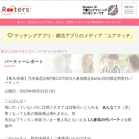
街コン・恋活をカジュアルに。街コン・恋活パーティーならRooters -ルーターズ-
マッチングアプリ・婚活アプリのメディア「ユアマッチ」
街コンのルーターズ
パーティーレポート
パーティーレポート
REPORT
【東京/赤坂】乃木坂恋活祭‼第2107回!!1人参加限定&amp;20代限定同世代パ
ーティー
公開日：2015年08月31日 (月)
こんばんは！
海に行っていないのに日焼けネタで ほぼ毎日いじられる
あんな
です（笑）
寒くなっても私の南国感は薄れません。笑
先日はプランタン赤坂でいま一番人気ともいえる
1人参加20代パーティ
を開
催!!!!
このパーティ、約50名様近くご来場頂いたのですが